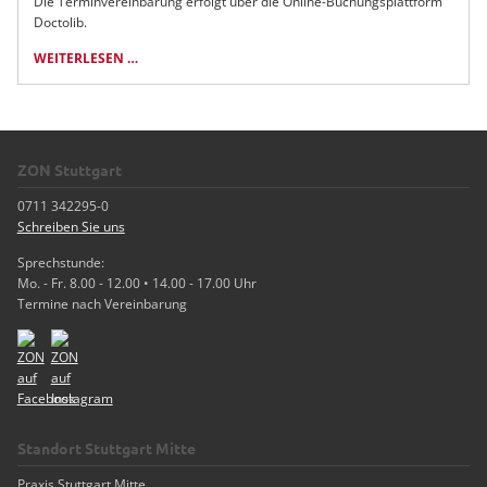
Die Terminvereinbarung erfolgt über die Online-Buchungsplattform
SIEGEL
Doctolib.
WEITERLESEN …
TERMINVEREINBARUNGEN
AUCH
ONLINE
MÖGLICH!
ZON Stuttgart
0711 342295-0
Schreiben Sie uns
Sprechstunde:
Mo. - Fr. 8.00 - 12.00 • 14.00 - 17.00 Uhr
Termine nach Vereinbarung
Standort Stuttgart Mitte
Praxis Stuttgart Mitte