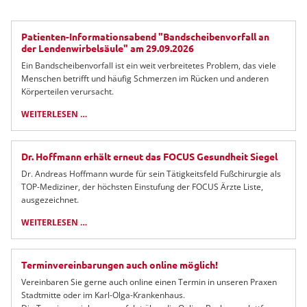
Patienten-Informationsabend "Bandscheibenvorfall an
der Lendenwirbelsäule" am 29.09.2026
Ein Bandscheibenvorfall ist ein weit verbreitetes Problem, das viele
Menschen betrifft und häufig Schmerzen im Rücken und anderen
Körperteilen verursacht.
WEITERLESEN …
PATIENTEN-
INFORMATIONSABEND
"BANDSCHEIBENVORFALL
Dr. Hoffmann erhält erneut das FOCUS Gesundheit Siegel
AN
DER
Dr. Andreas Hoffmann wurde für sein Tätigkeitsfeld Fußchirurgie als
LENDENWIRBELSÄULE"
TOP-Mediziner, der höchsten Einstufung der FOCUS Ärzte Liste,
AM
ausgezeichnet.
29.09.2026
WEITERLESEN …
DR.
HOFFMANN
ERHÄLT
Terminvereinbarungen auch online möglich!
ERNEUT
DAS
Vereinbaren Sie gerne auch online einen Termin in unseren Praxen
FOCUS
Stadtmitte oder im Karl-Olga-Krankenhaus.
GESUNDHEIT